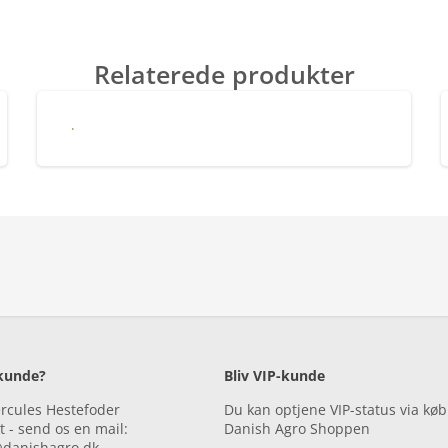
Relaterede produkter
Hercules Treats With Apple
rkunde?
Bliv VIP-kunde
ercules Hestefoder
Du kan optjene VIP-status via køb
 - send os en mail:
Danish Agro Shoppen
@danishagro.dk