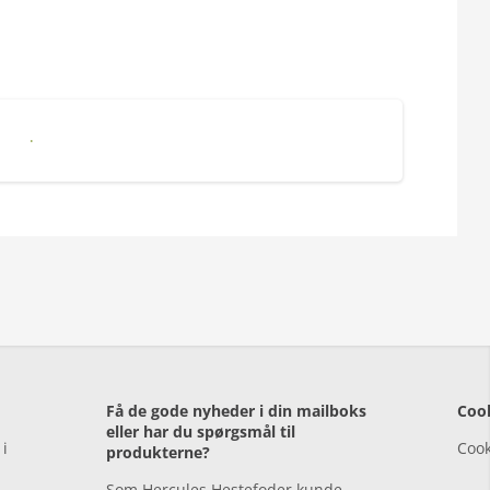
Hercules Treats with Licorice
Få de gode nyheder i din mailboks
Cook
eller har du spørgsmål til
 i
Cook
produkterne?
Som Hercules Hestefoder kunde