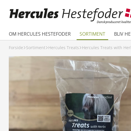
OM HERCULES HESTEFODER
SORTIMENT
BLIV H
Forside
Sortiment
Hercules Treats
Hercules Treats with Her