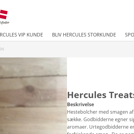
ERCULES VIP KUNDE
BLIV HERCULES STORKUNDE
SP
bs
Hercules Treat
Beskrivelse
Hestebolcher med smagen af u
sække. Godbidderne egner sig
aromaer. Urtegodbidderne er 