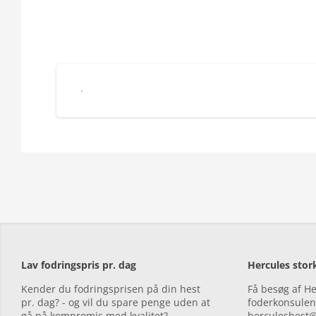
Hercules Treats with Carrot
Lav fodringspris pr. dag
Hercules sto
Kender du fodringsprisen på din hest
Få besøg af H
pr. dag? - og vil du spare penge uden at
foderkonsulent
gå på kompromis med kvalitet?
herculeshest