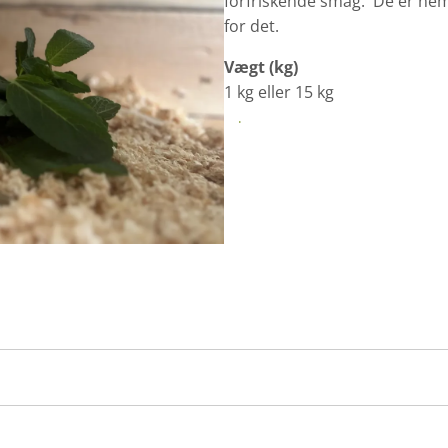
forfriskende smag. De er nem
for det.
Vægt (kg)
1 kg eller 15 kg
KØB I WEBSHOP