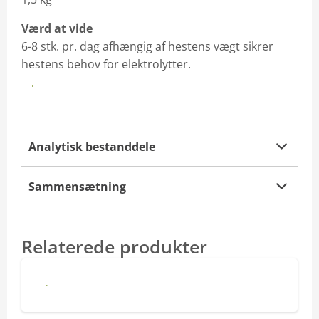
dag
Hercules Tilbehør
Værd at vide
6-8 stk. pr. dag afhængig af hestens vægt sikrer
Klik ind og læs hvordan du beregner fodringsprisen pr. 
hestens behov for elektrolytter.
KØB I WEBSHOP
Analytisk bestanddele
Sammensætning
Relaterede produkter
Hercules Treats Plus - Hooves and skin