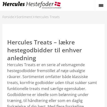
Forside
Sortiment
Hercules Treats
Tilbage
Sortiment
Hercules Plus
Hercules Treats – lækre
Hercules Basic & Pellets
hestegodbidder til enhver
anledning
Hercules Fibre
Hercules Treats er en serie af velsmagende
Hercules Tilskud
hestegodbidder fremstillet af nøje udvalgte
råvarer. Sortimentet omfatter både klassiske
Hercules Vitaminer og Mineraler
treats, kornfrie godbidder uden tilsat sukker samt
funktionelle treats med særlige egenskaber.
Hercules HorseCare
Godbidderne er ideelle som belønning under
Hercules Treats
træning, til håndtering eller som en daglig
forkælelse af din hest. Med flere forskellige