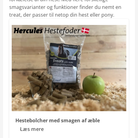
dag
Hercules Tilbehør
smagsvarianter og funktioner finder du nemt en
treat, der passer til netop din hest eller pony.
Klik ind og læs hvordan du beregner fodringsprisen pr. 
Hestebolcher med smagen af æble
Læs mere