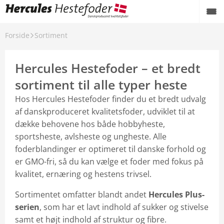
Forside
Sortiment
Om Hercules Hestefoder
Sortiment
Hercules Hestefoder – et bredt
sortiment til alle typer heste
Bliv Hercules VIP kunde
Hos Hercules Hestefoder finder du et bredt udvalg
Bliv Hercules Storkunde
af danskproduceret kvalitetsfoder, udviklet til at
dække behovene hos både hobbyheste,
Sponsorater
sportsheste, avlsheste og ungheste. Alle
foderblandinger er optimeret til danske forhold og
Værd at vide
er GMO-fri, så du kan vælge et foder med fokus på
kvalitet, ernæring og hestens trivsel.
Fodringspris pr. dag
Sortimentet omfatter blandt andet
Hercules Plus-
Find forhandler
serien
, som har et lavt indhold af sukker og stivelse
samt et højt indhold af struktur og fibre.