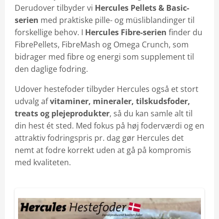
Klik ind og læs hvordan du beregner fodringsprisen pr. 
Derudover tilbyder vi
Hercules Pellets & Basic-
serien
med praktiske pille- og müsliblandinger til
forskellige behov. I
Hercules Fibre-serien
finder du
FibrePellets, FibreMash og Omega Crunch, som
bidrager med fibre og energi som supplement til
den daglige fodring.
Udover hestefoder tilbyder Hercules også et stort
udvalg af
vitaminer, mineraler, tilskudsfoder,
treats og plejeprodukter
, så du kan samle alt til
din hest ét sted. Med fokus på høj foderværdi og en
attraktiv fodringspris pr. dag gør Hercules det
nemt at fodre korrekt uden at gå på kompromis
med kvaliteten.